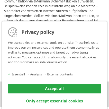
Kommunikation via eMail kann Sicherheitslücken aufweisen.
Beispielsweise können eMails auf Ihrem Weg an die Markator –
Mitarbeiter von versierten Internet-Nutzern aufgehalten und
eingesehen werden. Sollten wir eine eMail von Ihnen erhalten, so
gehen wir davon aus, dass wir zu einer Beantwortung per eMail
berechtigt sind. Ansonsten müssen Sie ausdrücklich auf eine
andere Art der Kommunikation verweisen. Eine Verschlüsselung der
Privacy policy
Nachricht mit gängigen Verschlüsselungsstandards (z.B. PGP)
erfolgt nur auf ausdrücklichen Wunsch nach Bestätigung.
We use cookies and external tools on our site. These help us to
improve our online services and operate them economically, as
Bildernachweis:
well as to measure, optimise and target our advertising
activities. You can accept this, allow only the essential cookies
Ländericons:
and tools or make an individual selection.
Icons made by
Freepik
from
www.flaticon.com
✓
Essentiell
•
Analysis
•
External contents
Accept all
Press
Contact
Only accept essential cookies